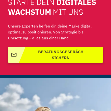
STARTE DEIN
DIGITALES
WACHSTUM
MIT UNS
Unsere Experten helfen dir, deine Marke digital
optimal zu positionieren. Von Strategie bis
Umsetzung – alles aus einer Hand.
BERATUNGSGESPRÄCH
SICHERN