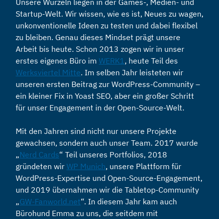
Unsere Wurzeln liegen in der Games-, Medien- und
Startup-Welt. Wir wissen, wie es ist, Neues zu wagen,
unkonventionelle Ideen zu testen und dabei flexibel
zu bleiben. Genau dieses Mindset prägt unsere
Arbeit bis heute. Schon 2013 zogen wir in unser
erstes eigenes Büro im
WERK1
, heute Teil des
Werksviertel Mitte
. Im selben Jahr leisteten wir
unseren ersten Beitrag zur WordPress-Community –
ein kleiner Fix in Yoast SEO, aber ein großer Schritt
für unser Engagement in der Open-Source-Welt.
Mit den Jahren sind nicht nur unsere Projekte
gewachsen, sondern auch unser Team. 2017 wurde
„
Nerd Cards
“ Teil unseres Portfolios, 2018
gründeten wir
WP Munich
, unsere Plattform für
WordPress-Expertise und Open-Source-Engagement,
und 2019 übernahmen wir die Tabletop-Community
„
GW-Fanworld.net
“. In diesem Jahr kam auch
Bürohund Emma zu uns, die seitdem mit