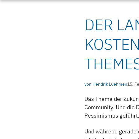
DER LA
KOSTE
THEME
von Hendrik Luehrsen
15. F
Das Thema der Zukunf
Community. Und die D
Pessimismus geführt
Und während gerade d