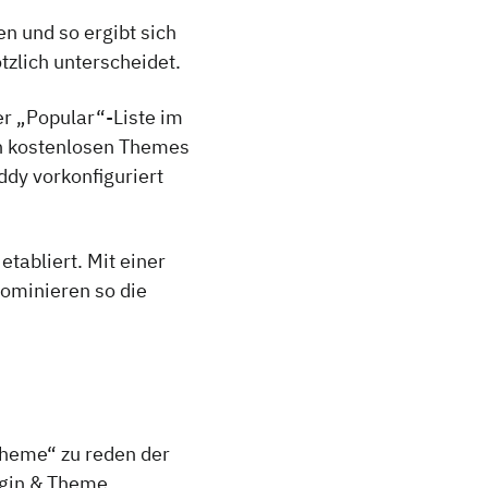
n und so ergibt sich
tzlich unterscheidet.
r „Popular“-Liste im
en kostenlosen Themes
dy vorkonfiguriert
tabliert. Mit einer
ominieren so die
„Theme“ zu reden der
lugin & Theme