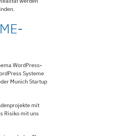
 Realität werden
inden.
EME-
Thema WordPress-
WordPress Systeme
oder Munich Startup
ndenprojekte mit
s Risiko mit uns