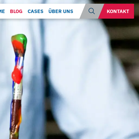
Suche
ME
BLOG
CASES
ÜBER UNS
KONTAKT
öffnen