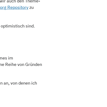
 wir auch den Theme-
org Repository
zu
optimistisch sind.
emes im
Eine Reihe von Gründen
n an, von denen ich