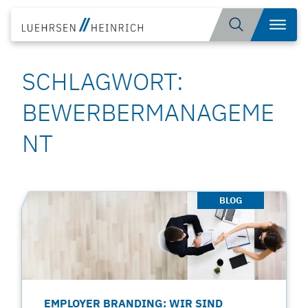
Zum
Suche
Menü
Inhalt
öffnen
springen
SCHLAGWORT:
BEWERBERMANAGEME
NT
BLOG
EMPLOYER BRANDING: WIR SIND