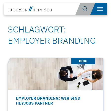
Zum
Suche
Menü
Inhalt
öffnen
springen
SCHLAGWORT:
EMPLOYER BRANDING
BLOG
EMPLOYER BRANDING: WIR SIND
HEYJOBS PARTNER