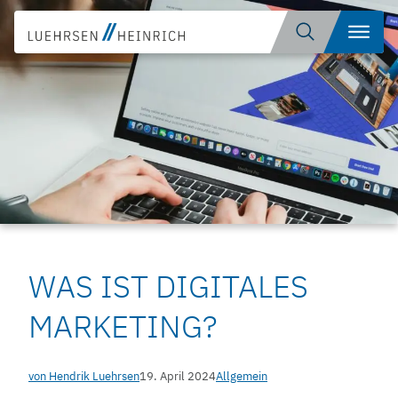
Zum
Suche
Menü
Inhalt
öffnen
springen
WAS IST DIGITALES
MARKETING?
von Hendrik Luehrsen
19. April 2024
Allgemein