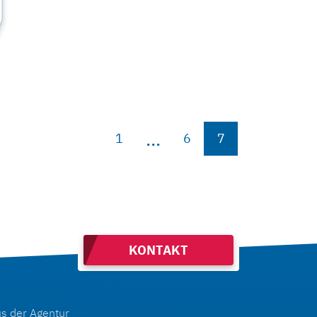
...
1
6
7
KONTAKT
us der Agentur