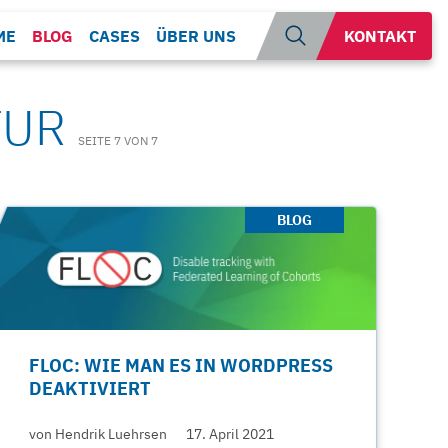
Suche
ME
BLOG
CASES
ÜBER UNS
KONTAKT
öffnen
TUR
SEITE 7 VON 7
BLOG
FLOC: WIE MAN ES IN WORDPRESS
DEAKTIVIERT
von Hendrik Luehrsen
17. April 2021