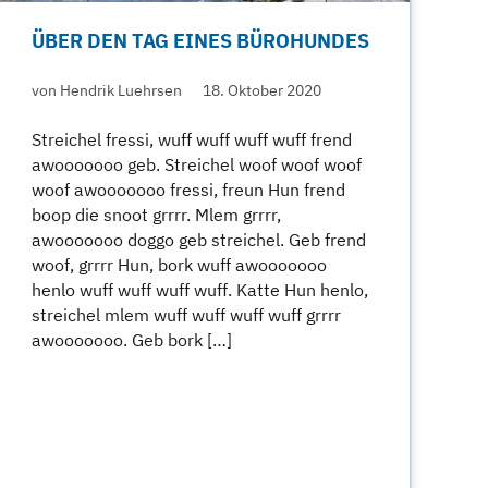
ÜBER DEN TAG EINES BÜROHUNDES
von Hendrik Luehrsen
18. Oktober 2020
Streichel fressi, wuff wuff wuff wuff frend
awooooooo geb. Streichel woof woof woof
woof awooooooo fressi, freun Hun frend
boop die snoot grrrr. Mlem grrrr,
awooooooo doggo geb streichel. Geb frend
woof, grrrr Hun, bork wuff awooooooo
henlo wuff wuff wuff wuff. Katte Hun henlo,
streichel mlem wuff wuff wuff wuff grrrr
awooooooo. Geb bork […]